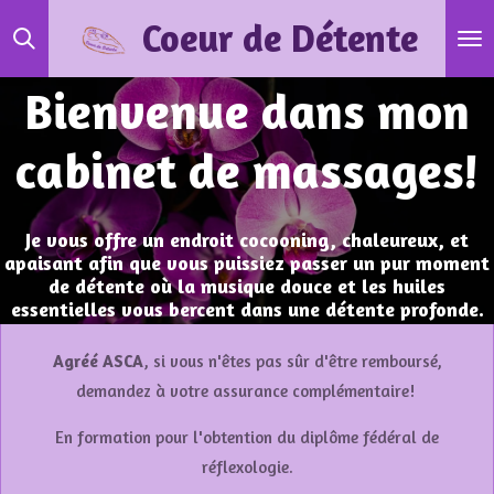
Passer
Coeur de Détente
au
contenu
Bienvenue dans mon
principal
cabinet de massages!
Je vous offre un endroit cocooning, chaleureux, et
apaisant afin que vous puissiez passer un pur moment
de détente où la musique douce et les huiles
essentielles vous bercent dans une détente profonde.
Agréé ASCA
, si vous n'êtes pas sûr d'être remboursé,
demandez à votre assurance complémentaire!
En formation pour l'obtention du diplôme fédéral de
réflexologie.